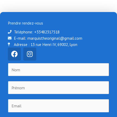
Prendre rendez-vous
Téléphone: +33482317518
E-mail: marquistheoriginal@gmail.com
Adresse : 13 rue Henri IV, 69002, Lyon
F
I
a
n
c
s
N
e
t
o
b
a
m
o
g
P
*
o
r
r
k
a
é
m
E
n
m
o
a
m